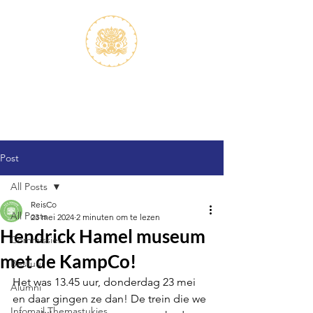
S.V.K. Dokkaebi
Studievereniging Koreanistiek
Dokkaebi
Post
All Posts
ReisCo
All Posts
23 mei 2024
2 minuten om te lezen
Hendrick Hamel museum
Commissies
met de KampCo!
Bestuur
Het was 13.45 uur, donderdag 23 mei 
Alumni
en daar gingen ze dan! De trein die we 
Infomail Themastukjes