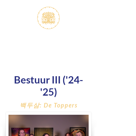
S.V.K. Dokkaebi
Studievereniging Koreanistiek
Dokkaebi
Bestuur III ('24-
'25)
백두삼: De Toppers