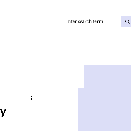
Vacatures
DokkaeBlog
y