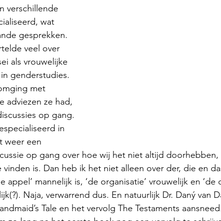
n verschillende 
aliseerd, wat 
ande gesprekken. 
rtelde veel over 
ei als vrouwelijke 
 in genderstudies. 
 omging met 
e adviezen ze had, 
iscussies op gang. 
especialiseerd in 
ht weer een 
ussie op gang over hoe wij het niet altijd doorhebben,
e vinden is. Dan heb ik het niet alleen over der, die en da
 appel’ mannelijk is, ‘de organisatie’ vrouwelijk en ‘de 
ijk(?). Naja, verwarrend dus. En natuurlijk Dr. Daný van 
Handmaid’s Tale en het vervolg The Testaments aansnee