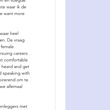
en en voegde 
te waar ik de 
we want more 
waar heel 
en. De vraag 
 female 
ursuing careers 
et comfortable 
 heard and get 
d speaking with 
spirerend om te 
 we allemaal 
kenleggers met 