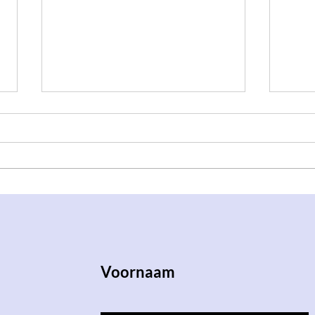
Zon, Gratis drankjes en
Spee
QMusic??
SVS:
Voornaam