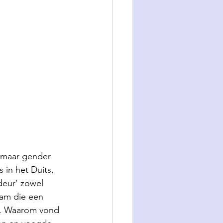
 maar gender 
s in het Duits, 
deur’ zowel 
Dam die een 
d. Waarom vond 