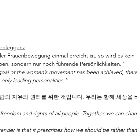
enleggers:
er Frauenbewegung einmal erreicht ist, so wird es kein
en, sondern nur noch führende Persönlichkeiten.''
goal of the women’s movement has been achieved, there 
only leading personalities.''
사람의 자유와 권리를 위한 것입니다. 우리는 함께 세상을 
e freedom and rights of all people. Together, we can chan
ender is that it prescribes how we should be rather than