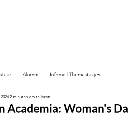
S.V.K. Dokkaebi
Studievereniging Koreanistiek Dokkaebi
chap
Contact
Evenementen
Verkoop
stuur
Alumni
Infomail Themastukjes
 2024
2 minuten om te lezen
n Academia: Woman's Da