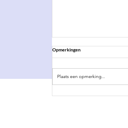
Opmerkingen
Plaats een opmerking...
Open Hok: Babbelen met
Bestuur IV