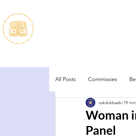
De vereniging
Lidmaats
All Posts
Commissies
Be
svkdokkaebi
19 mrt
Woman i
Panel