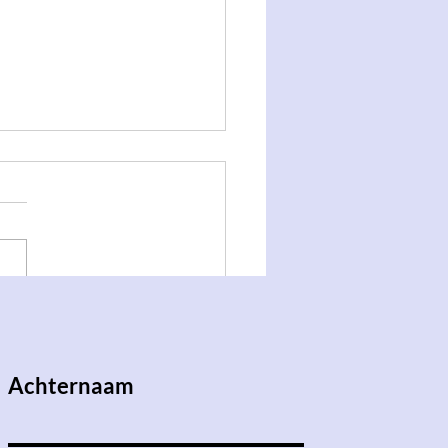
ddaten met Tanuki en
 Secretly even hornier
Achternaam