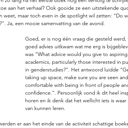
 zo lang na het eerste boek nog een vervolg te schrijv
t toe aan het verhaal? Ook gooide ze een uitstekende quo
n weet, maar toch even in de spotlight wil zetten: “Do 
”. Ja, een mooie samenvatting van de avond. 
Goed, er is nog één vraag die gesteld werd, 
goed advies uitkwam wat me erg is bijgeblev
was “What advice would you give to aspiring
academics, particularly those interested in p
in genderstudies?”. Het antwoord luidde “G
taking up space, make sure you are seen and
comfortable with being in front of people an
confidence.”. Persoonlijk vond ik dit heel in
horen en ik denk dat het wellicht iets is waar
van kunnen leren. 
 werden er aan het einde van de activiteit schattige boe