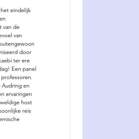
et eindelijk 
en 
t van de 
evoel van 
n buitengewoon 
niseerd door 
aebi ter ere 
dag! Een panel 
 professoren. 
y Audring en 
en ervaringen 
weldige host 
onlijke reis 
demische 