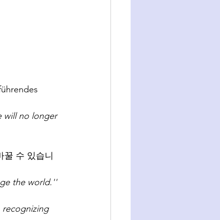
 führendes 
will no longer 
바꿀 수 있습니
ge the world.''
 recognizing 