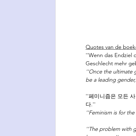
Quotes van de boek
''Wenn das Endziel d
Geschlecht mehr geb
''Once the ultimate 
be a leading gender, 
''페미니즘은 모든 
다.''
''Feminism is for th
''The problem with g