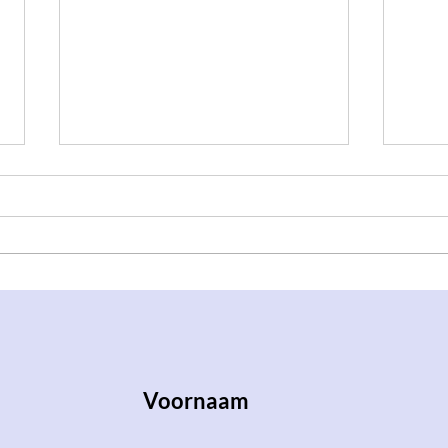
학Co Stumi's: studeren en
Geze
Leid
feest!
meet
Voornaam