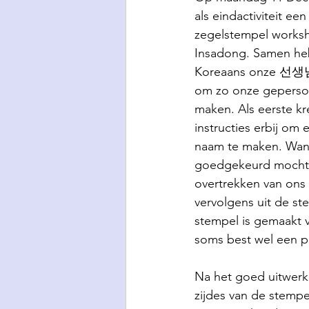
als eindactiviteit een
zegelstempel worksh
Insadong. Samen heb
Koreaans onze 선생님
om zo onze geperson
maken. Als eerste kr
instructies erbij om 
naam te maken. Wan
goedgekeurd mochte
overtrekken van ons
vervolgens uit de st
stempel is gemaakt v
soms best wel een p
Na het goed uitwerk
zijdes van de stemp