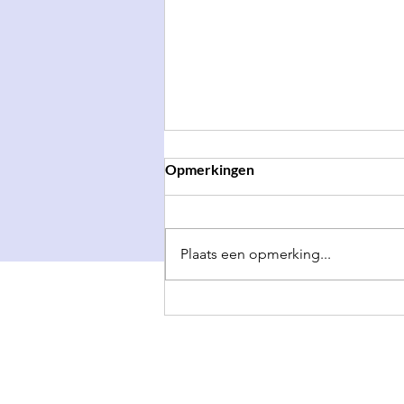
Opmerkingen
Plaats een opmerking...
Symposion & S.V.K. Dokkaebi
Lezing