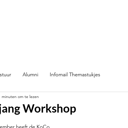
S.V.K. Dokkaebi
Studievereniging Koreanistiek Dokkaebi
chap
Contact
Evenementen
Verkoop
stuur
Alumni
Infomail Themastukjes
1 minuten om te lezen
jang Workshop
ember heeft de KoCo 