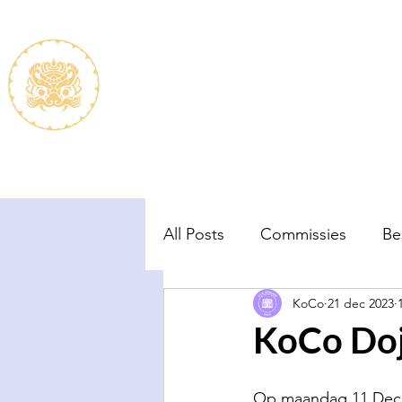
De vereniging
Lidmaats
All Posts
Commissies
Be
KoCo
21 dec 2023
KoCo Do
Op maandag 11 Dec