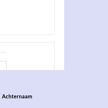
llige Boottocht door
en met allerlaatste 탁잡담
ing 🛥️🩷
Achternaam