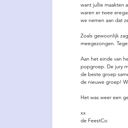
want jullie maakten
waren er twee eregas
we nemen aan dat ze 
Zoals gewoonlijk za
meegezongen. Tegelij
Aan het einde van h
popgroep. De jury m
de beste groep samen
de nieuwe groep! We 
Het was weer een ge
xx
de FeestCo