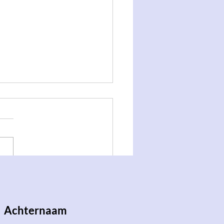
Stumi's: studeren en
!
Achternaam