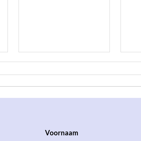
Symposion & S.V.K. Dokkaebi
학Co 
Lezing
feest
Voornaam