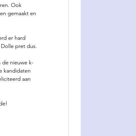
eren. Ook 
hen gemaakt en 
rd er hard 
 Dolle pret dus.
 de nieuwe k-
e kandidaten 
liciteerd aan 
de!