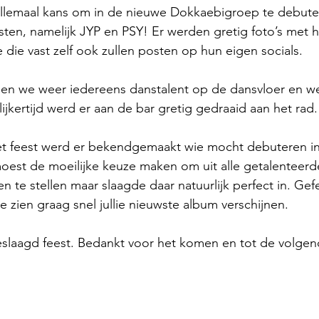
 allemaal kans om in de nieuwe Dokkaebigroep te debut
ten, namelijk JYP en PSY! Er werden gretig foto’s met 
die vast zelf ook zullen posten op hun eigen socials.
gen we weer iedereens danstalent op de dansvloer en we
kertijd werd er aan de bar gretig gedraaid aan het rad.
et feest werd er bekendgemaakt wie mocht debuteren in
oest de moeilijke keuze maken om uit alle getalenteerd
 te stellen maar slaagde daar natuurlijk perfect in. Gefe
zien graag snel jullie nieuwste album verschijnen.
slaagd feest. Bedankt voor het komen en tot de volgen