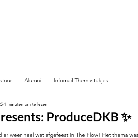
S.V.K. Dokkaebi
Studievereniging Koreanistiek Dokkaebi
chap
Contact
Evenementen
Verkoop
stuur
Alumni
Infomail Themastukjes
25
1 minuten om te lezen
presents: ProduceDKB ✨
er weer heel wat afgefeest in The Flow! Het thema w