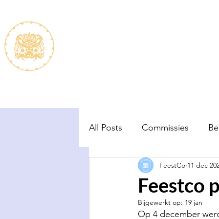
De vereniging
Lidmaats
All Posts
Commissies
Be
FeestCo
11 dec 20
Feestco 
Bijgewerkt op:
19 jan
Op 4 december werd 