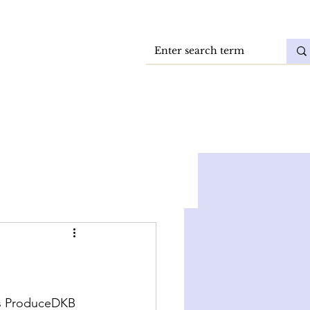
Vacatures
DokkaeBlog
as ProduceDKB 