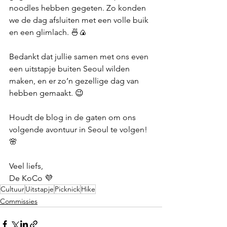
noodles hebben gegeten. Zo konden 
we de dag afsluiten met een volle buik 
en een glimlach. 🍜🍙
Bedankt dat jullie samen met ons even 
een uitstapje buiten Seoul wilden 
maken, en er zo’n gezellige dag van 
hebben gemaakt. 😉
Houdt de blog in de gaten om ons 
volgende avontuur in Seoul te volgen! 
🌸
Veel liefs,
De KoCo 
💜
Cultuur
Uitstapje
Picknick
Hike
Commissies