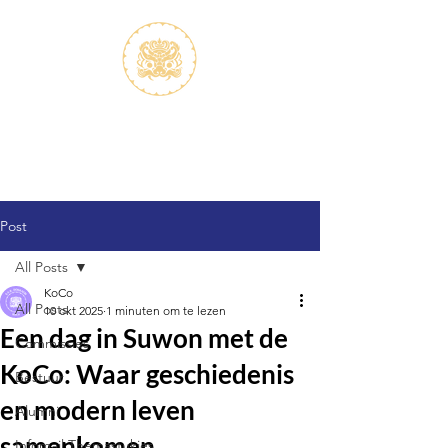
S.V.K. Dokkaebi
Studievereniging Koreanistiek
Dokkaebi
Post
All Posts
KoCo
All Posts
10 okt 2025
1 minuten om te lezen
Een dag in Suwon met de
Commissies
KoCo: Waar geschiedenis
Bestuur
en modern leven
Alumni
samenkomen
Infomail Themastukjes