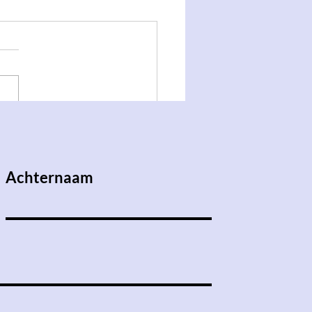
Stumi's: studeren en
!
Achternaam