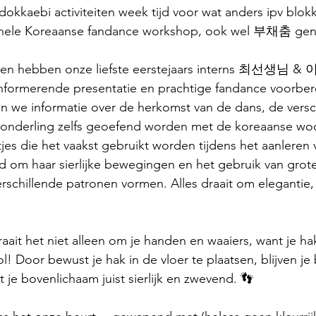
 dokkaebi activiteiten week tijd voor wat anders ipv blo
tionele Koreaanse fandance workshop, ook wel 부채춤 ge
agen hebben onze liefste eerstejaars interns 최선생님 
informerende presentatie en prachtige fandance voorber
n we informatie over de herkomst van de dans, de versc
onderling zelfs geoefend worden met de koreaanse wo
jes die het vaakst gebruikt worden tijdens het aanleren 
 om haar sierlijke bewegingen en het gebruik van grote,
rschillende patronen vormen. Alles draait om elegantie, 
raait het niet alleen om je handen en waaiers, want je
ol! Door bewust je hak in de vloer te plaatsen, blijven j
t je bovenlichaam juist sierlijk en zwevend. 👣