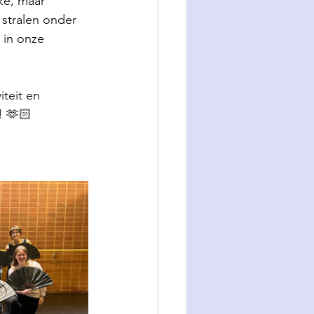
ke, maar 
stralen onder 
in onze 
teit en 
 🫶🏻