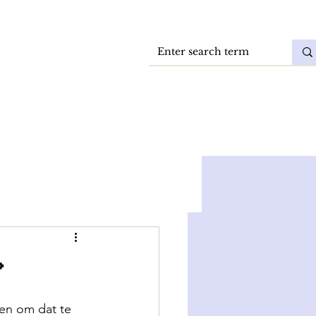
Vacatures
DokkaeBlog

en om dat te 