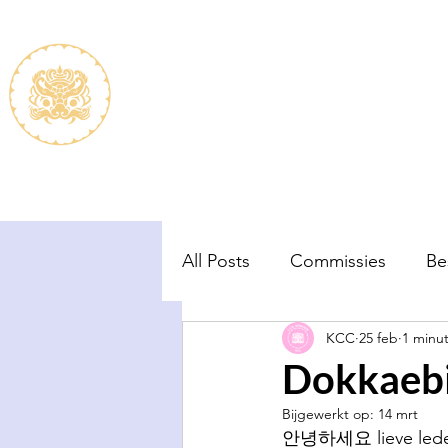
De vereniging
Lidmaats
All Posts
Commissies
Be
KCC
25 feb
1 minu
Dokkaebi
Bijgewerkt op:
14 mrt
안녕하세요 lieve leden, 