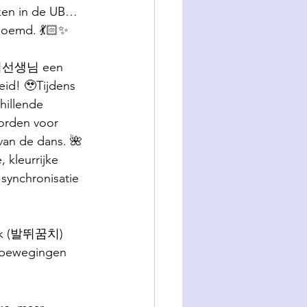
kken in de UB… 
noemd. 💃🏻✨
& 이선생님 een 
eid! 🥹Tijdens 
hillende 
orden voor 
van de dans. 🌺
 kleurrijke 
synchronisatie 
 hak (발뛰꿈치) 
e bewegingen 