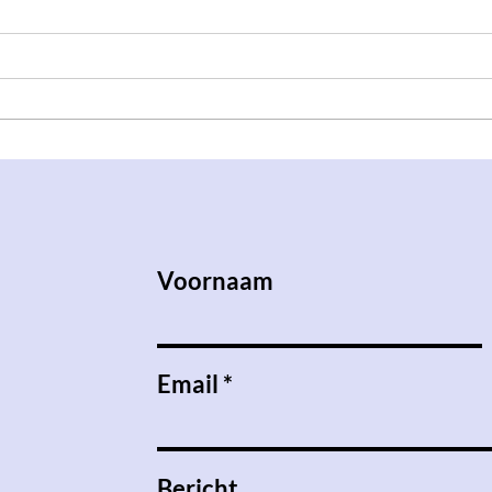
Symposion & S.V.K. Dokkaebi
학Co 
Lezing
feest
Voornaam
Email
Bericht