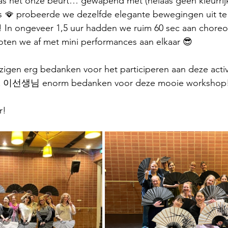
as het onze beurt… gewapend met (helaas geen kleurrij
s 🪭 probeerde we dezelfde elegante bewegingen uit te 
n ongeveer 1,5 uur hadden we ruim 60 sec aan choreo 
loten we af met mini performances aan elkaar 😎
zigen erg bedanken voor het participeren aan deze activi
 이선생님 enorm bedanken voor deze mooie workshop!
r!