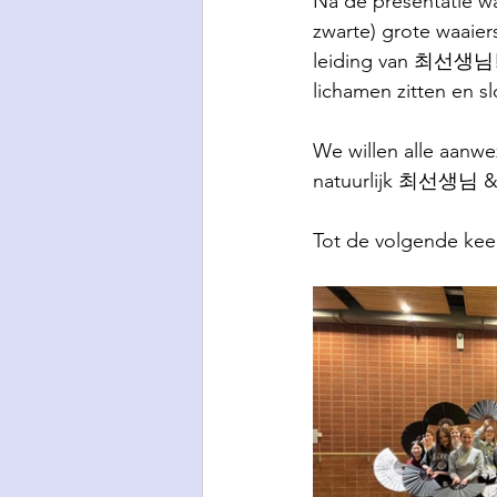
Na de presentatie w
zwarte) grote waaier
leiding van 최선생님! I
lichamen zitten en s
We willen alle aanwe
natuurlijk 최선생님 &
Tot de volgende kee