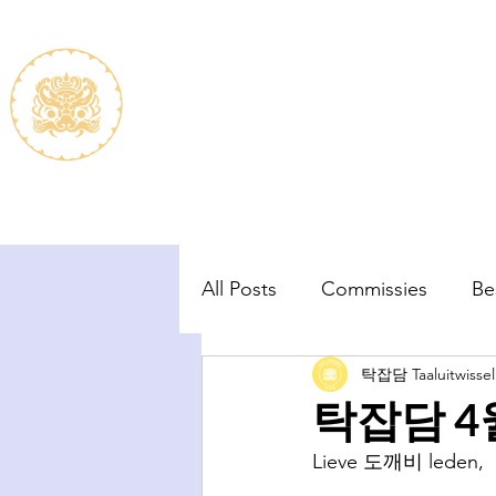
De vereniging
Lidmaats
All Posts
Commissies
Be
탁잡담 Taaluitwissel
탁잡담 4
Lieve 도깨비 leden,