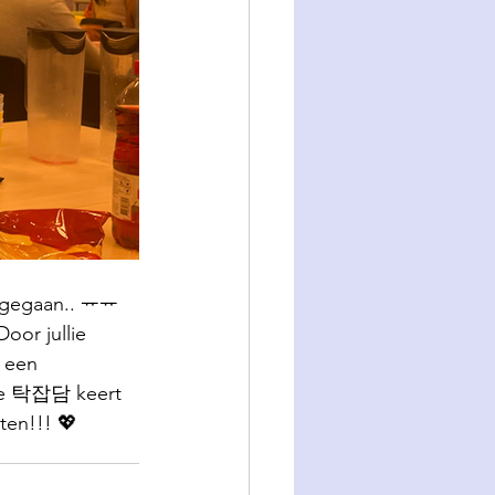
j gegaan.. ᅲᅲ
oor jullie 
 een 
 de 탁잡담 keert 
ten!!! 💖