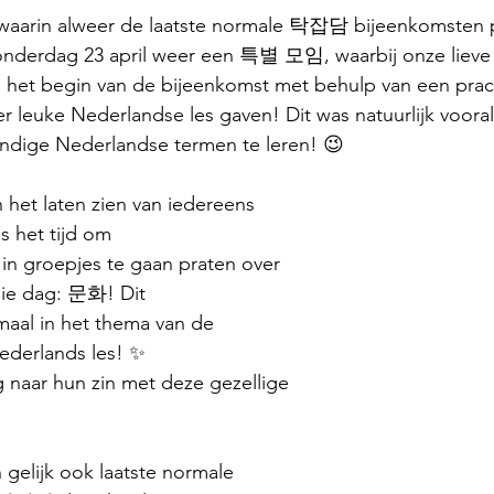
waarin alweer de laatste normale 탁잡담 bijeenkomsten 
nderdag 23 april weer een 특별 모임, waarbij onze li
 het begin van de bijeenkomst met behulp van een prac
 leuke Nederlandse les gaven! Dit was natuurlijk vooral
dige Nederlandse termen te leren! 😉
 het laten zien van iedereens 
as het tijd om
in groepjes te gaan praten over 
die dag: 문화! Dit
emaal in het thema van de 
derlands les! ✨️
 naar hun zin met deze gezellige 
gelijk ook laatste normale 