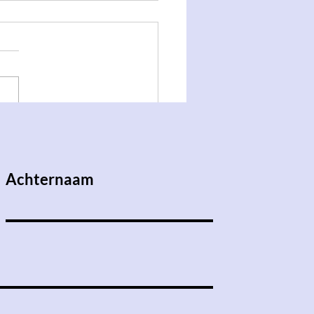
Gratis drankjes en
ic??
Achternaam