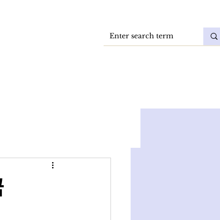
Vacatures
DokkaeBlog
꿈