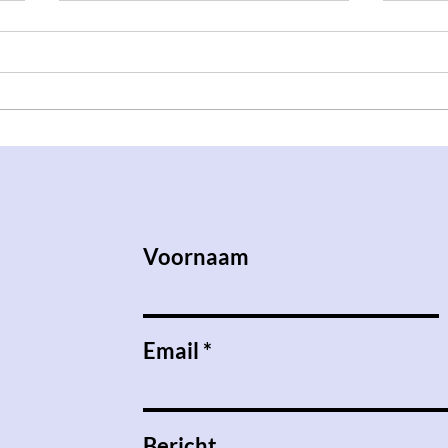
Open Hok: Babbelen met
Zon, 
Bestuur IV
QMus
Voornaam
Email
Bericht