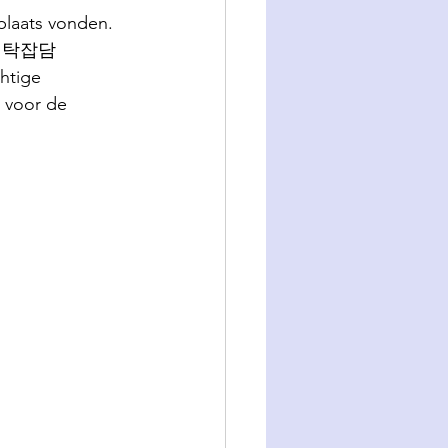
plaats vonden.
eve 탁잡담
htige 
 voor de 