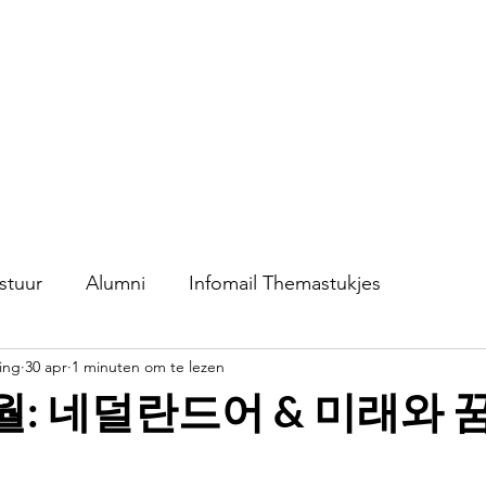
S.V.K. Dokkaebi
Studievereniging Koreanistiek Dokkaebi
chap
Contact
Evenementen
Verkoop
stuur
Alumni
Infomail Themastukjes
ing
30 apr
1 minuten om te lezen
월: 네덜란드어 & 미래와 