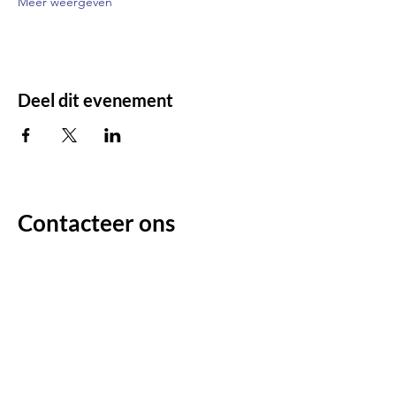
Meer weergeven
Deel dit evenement
Contacteer ons
Voor enige vragen/opmerkingen:
Voornaam