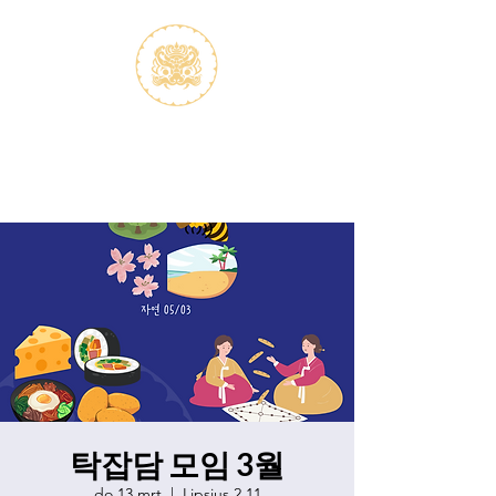
S.V.K. Dokkaebi
Studievereniging Koreanistiek
Dokkaebi
탁잡담 모임 3월
do 13 mrt
  |  
Lipsius 2.11