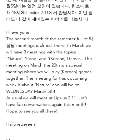
월5일에는 일정 모임이 있습니다. 평소대로 
17:15시에 Lipsius 2.11에서 만납시다. 이번 달
에도 다 같이 재미있는 이야기를 나눕시다!
Hi everyone!
The second month of the semester full of 탁
잡담 meetings is almost there. In March we 
will have 3 meetings with the topics 
‘Nature’, ‘Food’ and ‘(Korean) Games’. The 
meeting on March the 20th is a special 
meeting where we will play (Korean) games 
together. The meeting for this upcoming 
week is about ‘Nature’ and will be on 
WEDNESDAY March 5th!
As usual we will meet at Lipsius 2.11. Let’s 
have fun conversations again this month! 
Hope to see you all there!
Hallo iedereen! 