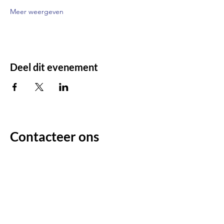
Meer weergeven
Deel dit evenement
Contacteer ons
Voor enige vragen/opmerkingen:
Voornaam