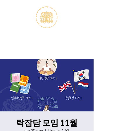
S.V.K. Dokkaebi
Studievereniging Koreanistiek
Dokkaebi
탁잡담 모임 11월
wo 20 nov
  |  
Lipsius 1.52