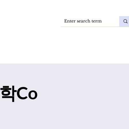
Vacatures
DokkaeBlog
e 학Co