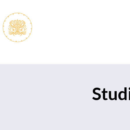
De vereniging
Lidmaats
Stud