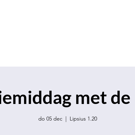
S.V.K. Dokkaebi
Studievereniging Koreanistiek Dokkaebi
chap
Contact
Evenementen
Verkoop
iemiddag met d
do 05 dec
  |  
Lipsius 1.20