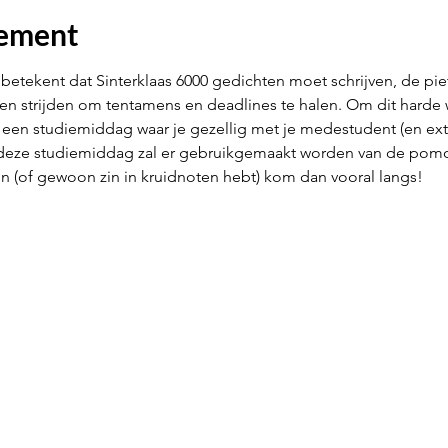
nement
 betekent dat Sinterklaas 6000 gedichten moet schrijven, de p
n strijden om tentamens en deadlines te halen. Om dit harde w
een studiemiddag waar je gezellig met je medestudent (en extr
 deze studiemiddag zal er gebruikgemaakt worden van de pomo
n (of gewoon zin in kruidnoten hebt) kom dan vooral langs!