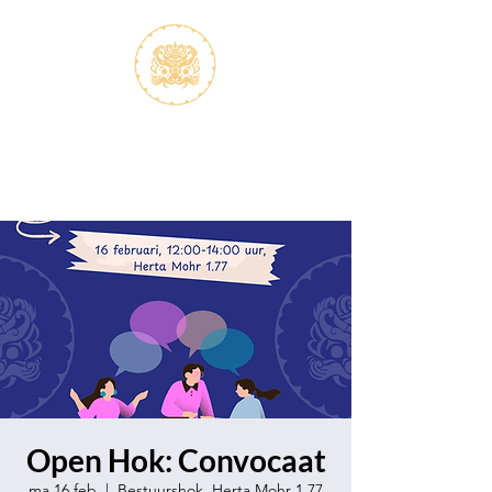
S.V.K. Dokkaebi
Studievereniging Koreanistiek
Dokkaebi
Open Hok: Convocaat
ma 16 feb
  |  
Bestuurshok, Herta Mohr 1.77