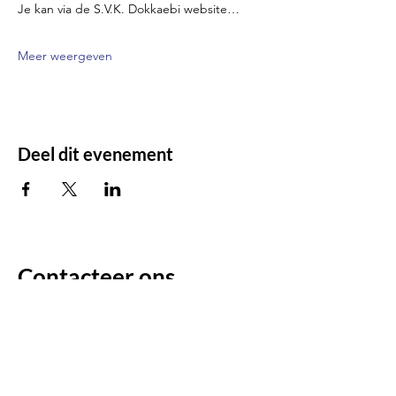
Je kan via de S.V.K. Dokkaebi website…
Meer weergeven
Deel dit evenement
Contacteer ons
Voor enige vragen/opmerkingen: