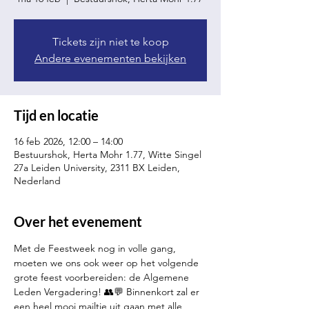
Tickets zijn niet te koop
Andere evenementen bekijken
Tijd en locatie
16 feb 2026, 12:00 – 14:00
Bestuurshok, Herta Mohr 1.77, Witte Singel
27a Leiden University, 2311 BX Leiden,
Nederland
Over het evenement
Met de Feestweek nog in volle gang, 
moeten we ons ook weer op het volgende 
grote feest voorbereiden: de Algemene 
Leden Vergadering! 👥💬 Binnenkort zal er 
een heel mooi mailtje uit gaan met alle 