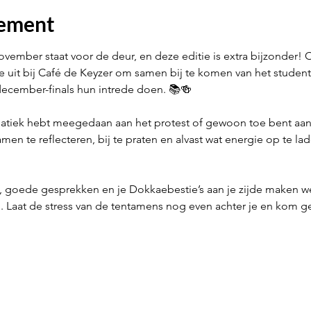
nement
vember staat voor de deur, en deze editie is extra bijzonder!
ie uit bij Café de Keyzer om samen bij te komen van het studen
ecember-finals hun intrede doen. 📚🍻
atiek hebt meegedaan aan het protest of gewoon toe bent aan e
n te reflecteren, bij te praten en alvast wat energie op te l
, goede gesprekken en je Dokkaebestie’s aan je zijde maken we 
. Laat de stress van de tentamens nog even achter je en kom ge