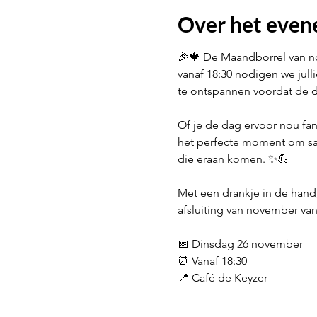
Over het eve
🎉🍁 De Maandborrel van no
vanaf 18:30 nodigen we jull
te ontspannen voordat de d
Of je de dag ervoor nou fan
het perfecte moment om same
die eraan komen. ✨💪
Met een drankje in de hand
afsluiting van november van
📅 Dinsdag 26 november
⏰ Vanaf 18:30
📍 Café de Keyzer