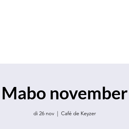
S.V.K. Dokkaebi
Studievereniging Koreanistiek Dokkaebi
chap
Contact
Evenementen
Verkoop
Mabo november
di 26 nov
  |  
Café de Keyzer