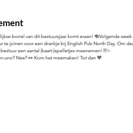
nement
se borrel van dit bestuursjaar komt eraan! 🍻Volgende week di
 te joinen voor een drankje bij English Pub North Day. Om deze
t bestuur een aantal (kaart-)spelletjes meenemen! 🃏✨
en-uno? Nee? 👀 Kom het meemaken! Tot dan 💙