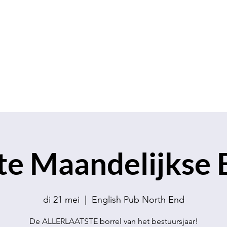
S.V.K. Dokkaebi
Studievereniging Koreanistiek Dokkaebi
chap
Contact
Evenementen
Verkoop
te Maandelijkse 
di 21 mei
  |  
English Pub North End
De ALLERLAATSTE borrel van het bestuursjaar!