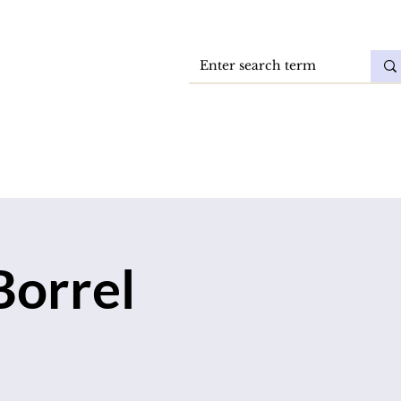
Vacatures
DokkaeBlog
Borrel