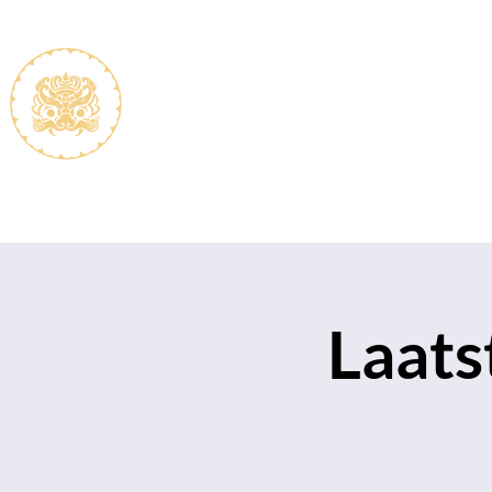
De vereniging
Lidmaats
Laats