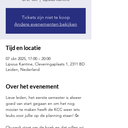
Tickets zijn niet te koop
Andere evenementen bekijken
Tijd en locatie
07 okt 2025, 17:00 – 20:00
Lipsius Kantine, Cleveringaplaats 1, 2311 BD
Leiden, Nederland
Over het evenement
Lieve leden, het eerste semester is alweer 
goed van start gegaan en om het nog 
mooier te maken heeft de KCC weer iets 
leuks voor jullie op de planning staan! 🥳
Chuseok staat om de hoek en dat willen wij 