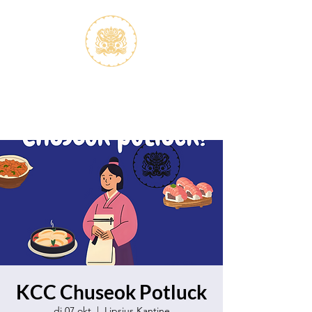
S.V.K. Dokkaebi
Studievereniging Koreanistiek
Dokkaebi
KCC Chuseok Potluck
di 07 okt
  |  
Lipsius Kantine