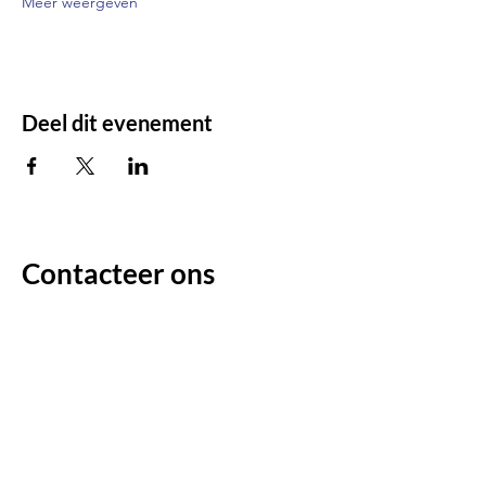
Meer weergeven
Deel dit evenement
Contacteer ons
Voor enige vragen/opmerkingen:
Voornaam