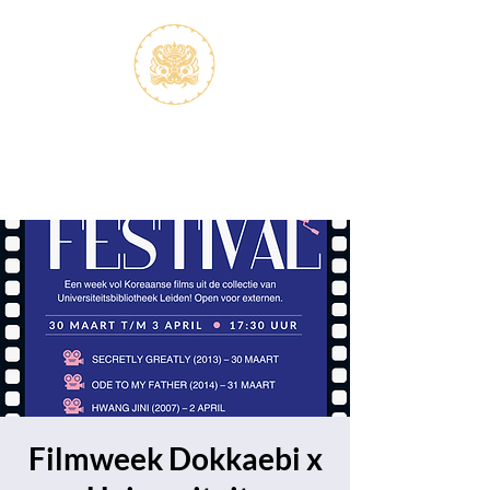
S.V.K. Dokkaebi
Studievereniging Koreanistiek
Dokkaebi
Filmweek Dokkaebi x