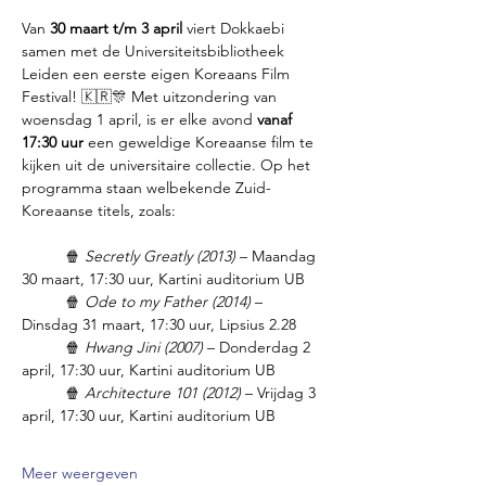
Van 
30 maart t/m 3 april
 viert Dokkaebi 
samen met de Universiteitsbibliotheek 
Leiden een eerste eigen Koreaans Film 
Festival! 🇰🇷🎊 Met uitzondering van 
woensdag 1 april, is er elke avond 
vanaf 
17:30 uur
 een geweldige Koreaanse film te 
kijken uit de universitaire collectie. Op het 
programma staan welbekende Zuid-
Koreaanse titels, zoals: 
	🍿 
Secretly Greatly (2013) 
– Maandag 
30 maart, 17:30 uur, Kartini auditorium UB
	🍿 
Ode to my Father (2014)
 – 
Dinsdag 31 maart, 17:30 uur, Lipsius 2.28
	🍿 
Hwang Jini (2007)
 – Donderdag 2 
april, 17:30 uur, Kartini auditorium UB
	🍿 
Architecture 101 (2012) 
– Vrijdag 3 
april, 17:30 uur, Kartini auditorium UB
Meer weergeven