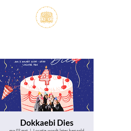
S.V.K. Dokkaebi
Studievereniging Koreanistiek
Dokkaebi
Dokkaebi Dies
ma 02 mrt
  |  
Locatie wordt later bepaald