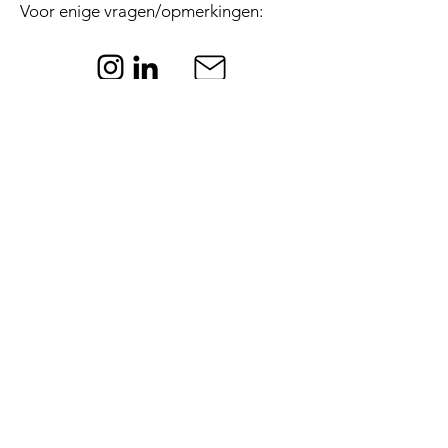
Voor enige vragen/opmerkingen:
Voornaam
Achternaam
Email
Bericht