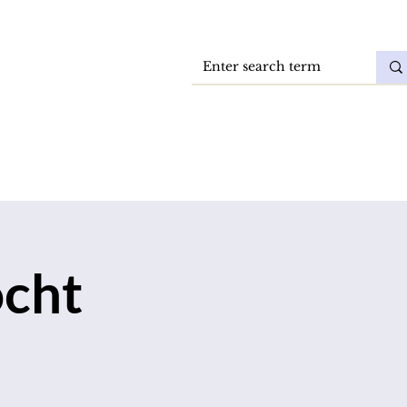
Vacatures
DokkaeBlog
ocht