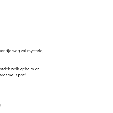
kendje weg vol mysterie, 
ontdek welk geheim er 
argamel's pot!
!