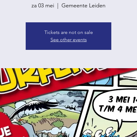
za 03 mei
  |  
Gemeente Leiden
Tickets are not on sale
See other events