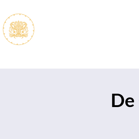
De vereniging
Lidmaats
De 