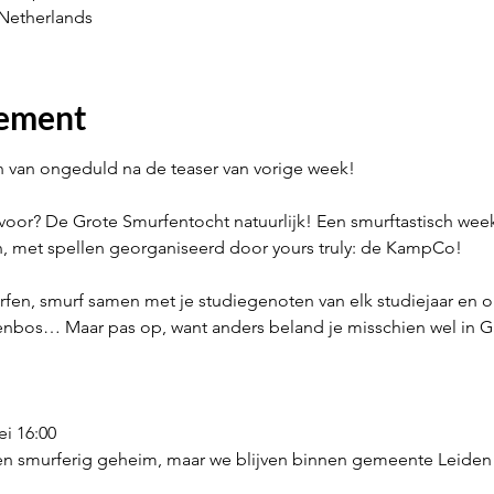
Netherlands
nement
len van ongeduld na de teaser van vorige week!
voor? De Grote Smurfentocht natuurlijk! Een smurftastisch wee
n, met spellen georganiseerd door yours truly: de KampCo!
fen, smurf samen met je studiegenoten van elk studiejaar en 
fenbos… Maar pas op, want anders beland je misschien wel in G
i 16:00
een smurferig geheim, maar we blijven binnen gemeente Leiden