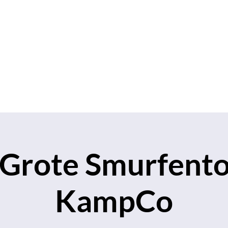
S.V.K. Dokkaebi
Studievereniging Koreanistiek Dokkaebi
chap
Contact
Evenementen
Verkoop
Grote Smurfent
KampCo