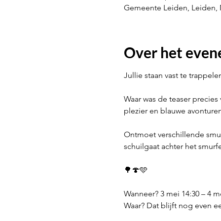
Gemeente Leiden, Leiden, 
Over het eve
Jullie staan vast te trappe
Waar was de teaser precies 
plezier en blauwe avonture
Ontmoet verschillende smur
schuilgaat achter het smur
🌳🍄🩵
Wanneer? 3 mei 14:30 – 4 me
Waar? Dat blijft nog even 