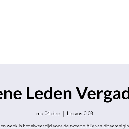
S.V.K. Dokkaebi
Studievereniging Koreanistiek Dokkaebi
chap
Contact
Evenementen
Verkoop
ne Leden Vergade
ma 04 dec
  |  
Lipsius 0.03
en week is het alweer tijd voor de tweede ALV van dit verenigin