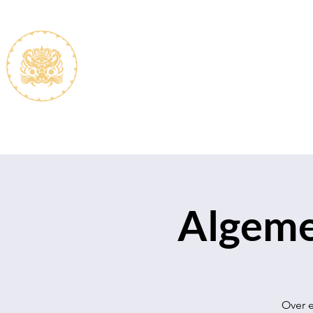
De vereniging
Lidmaats
Algeme
Over e