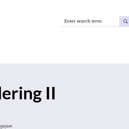
Vacatures
DokkaeBlog
ring II
gsjaar.