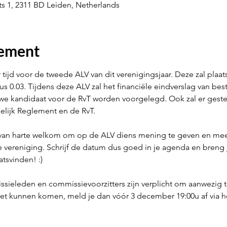
ats 1, 2311 BD Leiden, Netherlands
nement
 tijd voor de tweede ALV van dit verenigingsjaar. Deze zal pla
s 0.03. Tijdens deze ALV zal het financiële eindverslag van bes
we kandidaat voor de RvT worden voorgelegd. Ook zal er gest
lijk Reglement en de RvT. 

is van harte welkom om op de ALV diens mening te geven en me
vereniging. Schrijf de datum dus goed in je agenda en breng j
tsvinden! :)

sieleden en commissievoorzitters zijn verplicht om aanwezig te
t kunnen komen, meld je dan vóór 3 december 19:00u af via het