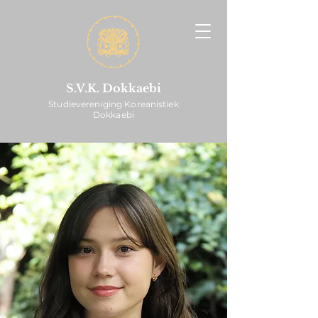
S.V.K. Dokkaebi
Studievereniging Koreanistiek
Dokkaebi