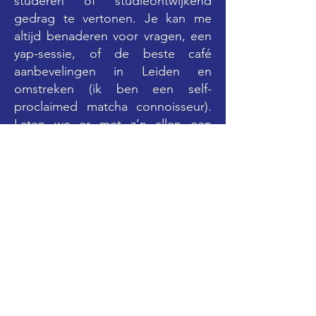
studeren óf studieontwijkend
gedrag te vertonen. Je kan me
altijd benaderen voor vragen, een
yap-sessie, of de beste café
aanbevelingen in Leiden en
omstreken (ik ben een self-
proclaimed matcha connoisseur).
Laten we er met z’n allen een
productief en gezellig jaar van
maken!
Contacteer ons
Voor enige vragen/opmerkingen:
Voornaam