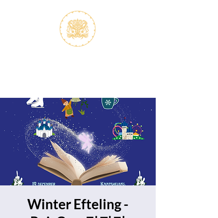
S.V.K. Dokkaebi
Koreastudies Study Association
Dokkaebi
Winter Efteling -