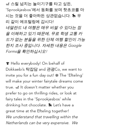
🎢 스릴 넘치는 놀이기구를 타고 싶든, 
‘Sprookjesbos’에서 동화를 보며 핫초코를 마
시는 것을 더 좋아하든 상관없습니다. 🎠 우
리 같이 에프털링에 갑시다! 
네덜란드 내 여행은 매우 비쌀 수 있다는 점
을 이해하고 있기 때문에, 무료 학생 교통 카
드가 없는 분들을 위한 단체 여행 할인이 가능
한지 조사 중입니다. 자세한 내용은 Google 
Forms을 확인하십시오!
🍄 Hello everybody! On behalf of 
Dokkaebi’s 탁잡담 and 관광Co, we want to 
invite you for a fun day out! ❄️ The ‘Efteling’ 
will make your winter fairytale dreams come 
true. 🎢 It doesn’t matter whether you 
prefer to go on thrilling rides, or look at 
fairy tales in the ‘Sprookjesbos’ while 
drinking hot chocolate. 🎠 Let’s have a 
great time at the Efteling together!
We understand that travelling within the 
Netherlands can be very expensive.  We 