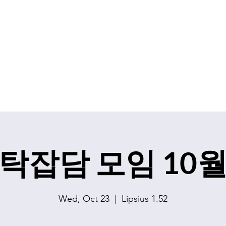
S.V.K. Dokkaebi
Koreastudies Study Association Dokkaebi
ership
Contact
Events
Sales
탁잡담 모임 10
Wed, Oct 23
  |  
Lipsius 1.52