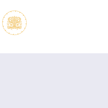
The association
Memb