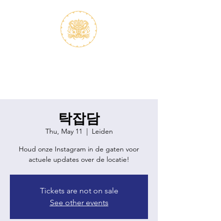
S.V.K. Dokkaebi
Koreastudies Study Association
Dokkaebi
탁잡담
Thu, May 11
  |  
Leiden
Houd onze Instagram in de gaten voor
actuele updates over de locatie!
Tickets are not on sale
See other events