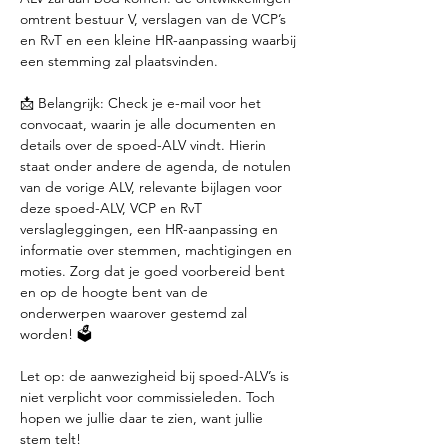
omtrent bestuur V, verslagen van de VCP’s 
en RvT en een kleine HR-aanpassing waarbij 
een stemming zal plaatsvinden.
📩 Belangrijk: Check je e-mail voor het 
convocaat, waarin je alle documenten en 
details over de spoed-ALV vindt. Hierin 
staat onder andere de agenda, de notulen 
van de vorige ALV, relevante bijlagen voor 
deze spoed-ALV, VCP en RvT 
verslagleggingen, een HR-aanpassing en 
informatie over stemmen, machtigingen en 
moties. Zorg dat je goed voorbereid bent 
en op de hoogte bent van de 
onderwerpen waarover gestemd zal 
worden! 🗳️
Let op: de aanwezigheid bij spoed-ALV’s is 
niet verplicht voor commissieleden. Toch 
hopen we jullie daar te zien, want jullie 
stem telt! 