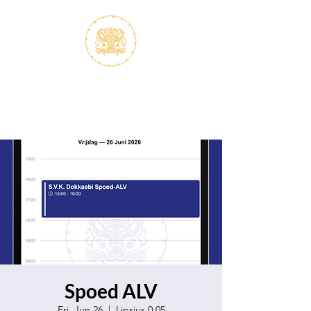
S.V.K. Dokkaebi
Koreastudies Study Association
Dokkaebi
Spoed ALV
Fri, Jun 26
  |  
Lipsius 0.05