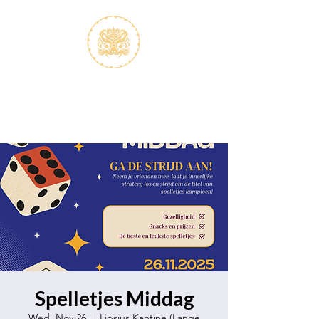
S.V.K. Dokkaebi
Koreastudies Study Association
Dokkaebi
Spelletjes Middag
Wed, Nov 26
  |  
Lipsius Kantine (Lange