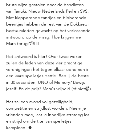
brute wijze gestolen door de bandieten 
van Tanuki, Nieuw Nederlands Peil en SVS. 
Met klapperende tandjes en bibberende 
beentjes hebben de rest van de Dokkaebi 
bestuursleden gewacht op het verlossende 
antwoord op de vraag: Hoe krijgen we 
Mara terug?😔✊🏻
Het antwoord is hier! Over twee weken 
zullen de leden van deze vier prachtige 
verenigingen het tegen elkaar opnemen in 
een ware spelletjes battle. Ben jij de beste 
in 30 seconden, UNO of Memory? Bewijs 
jezelf! En de prijs? Mara's vrijheid (of niet😈).
Het zal een avond vol gezelligheid, 
competitie en strijdlust worden. Neem je 
vrienden mee, laat je innerlijke strateeg los 
en strijd om de titel van spelletjes 
kampioen! 🍀