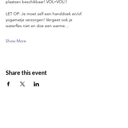
plaatsen beschikbaar! VOL=VOL!!
LET OP: Je moet zelf een handdoek en/of 
yogamatje verzorgen! Vergeet ook je 
waterfles niet en doe een warme…
Show More
Share this event
Contact us
For any questions/comments