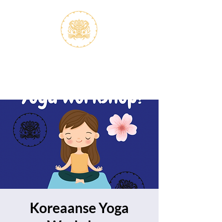
S.V.K. Dokkaebi
Koreastudies Study Association
Dokkaebi
Koreaanse Yoga