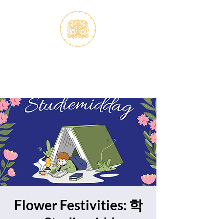
S.V.K. Dokkaebi
Koreastudies Study Association
Dokkaebi
Flower Festivities: 학