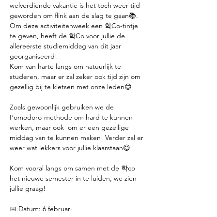
welverdiende vakantie is het toch weer tijd 
geworden om flink aan de slag te gaan📚. 
Om deze activiteitenweek een 학Co-tintje 
te geven, heeft de 학Co voor jullie de 
allereerste studiemiddag van dit jaar 
georganiseerd! 
Kom van harte langs om natuurlijk te 
studeren, maar er zal zeker ook tijd zijn om 
gezellig bij te kletsen met onze leden😊
Zoals gewoonlijk gebruiken we de 
Pomodoro-methode om hard te kunnen 
werken, maar ook  om er een gezellige 
middag van te kunnen maken! Verder zal er 
weer wat lekkers voor jullie klaarstaan😋
Kom vooral langs om samen met de 학co 
het nieuwe semester in te luiden, we zien 
jullie graag!
📅 Datum: 6 februari