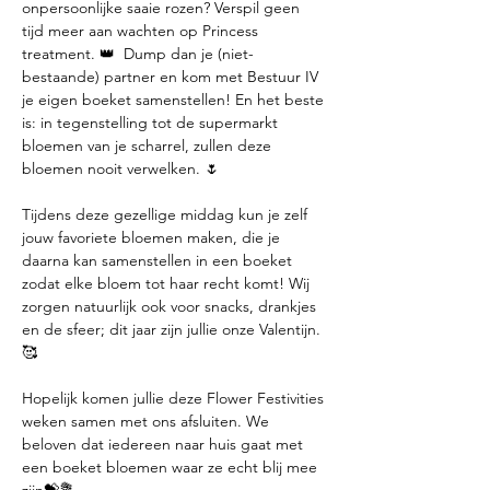
onpersoonlijke saaie rozen? Verspil geen 
tijd meer aan wachten op Princess 
treatment. 👑  Dump dan je (niet-
bestaande) partner en kom met Bestuur IV 
je eigen boeket samenstellen! En het beste 
is: in tegenstelling tot de supermarkt 
bloemen van je scharrel, zullen deze 
bloemen nooit verwelken. 🌷
Tijdens deze gezellige middag kun je zelf 
jouw favoriete bloemen maken, die je 
daarna kan samenstellen in een boeket 
zodat elke bloem tot haar recht komt! Wij 
zorgen natuurlijk ook voor snacks, drankjes 
en de sfeer; dit jaar zijn jullie onze Valentijn. 
🥰
Hopelijk komen jullie deze Flower Festivities 
weken samen met ons afsluiten. We 
beloven dat iedereen naar huis gaat met 
een boeket bloemen waar ze echt blij mee 