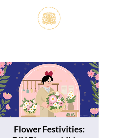
S.V.K. Dokkaebi
Koreastudies Study Association
Dokkaebi
Flower Festivities: