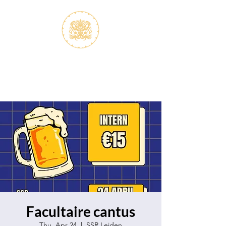
S.V.K. Dokkaebi
Koreastudies Study Association
Dokkaebi
Facultaire cantus
Thu, Apr 24
  |  
SSR Leiden