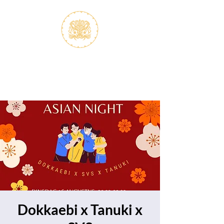
S.V.K. Dokkaebi
Koreastudies Study Association
Dokkaebi
Dokkaebi x Tanuki x