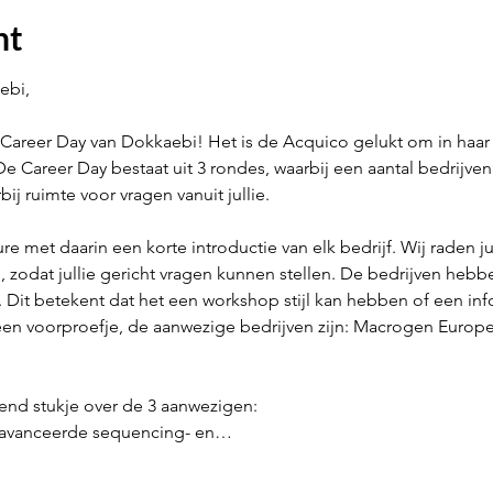
nt
ebi,
e Career Day van Dokkaebi! Het is de Acquico gelukt om in haar ee
De Career Day bestaat uit 3 rondes, waarbij een aantal bedrijve
ij ruimte voor vragen vanuit jullie.
re met daarin een korte introductie van elk bedrijf. Wij raden ju
zodat jullie gericht vragen kunnen stellen. De bedrijven hebb
ot. Dit betekent dat het een workshop stijl kan hebben of een i
n voorproefje, de aanwezige bedrijven zijn: Macrogen Europe B
rend stukje over de 3 aanwezigen: 
eavanceerde sequencing- en…