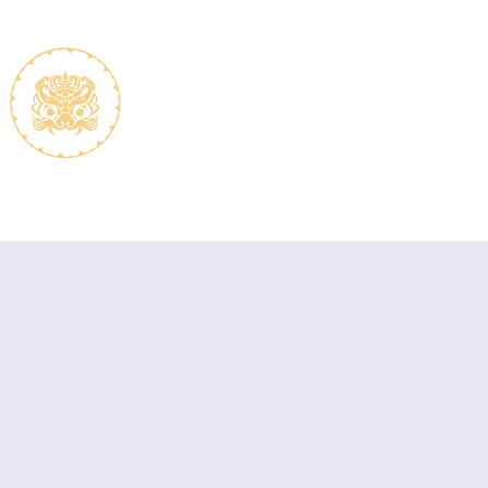
The association
Memb