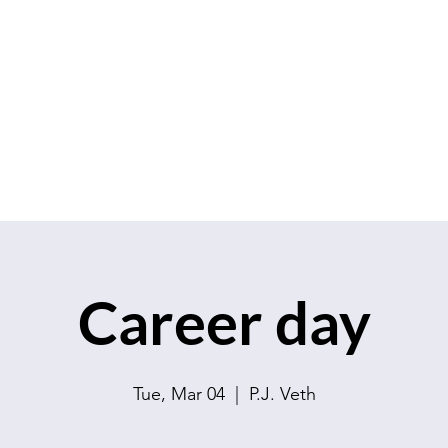
S.V.K. Dokkaebi
Koreastudies Study Association Dokkaebi
ership
Contact
Events
Sales
Career day
Tue, Mar 04
  |  
P.J. Veth