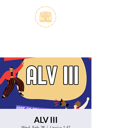
S.V.K. Dokkaebi
Koreastudies Study Association
Dokkaebi
ALV III
Wed, Feb 28
  |  
Lipsius 1.47