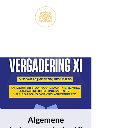
S.V.K. Dokkaebi
Koreastudies Study Association
Dokkaebi
Algemene