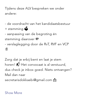
Tijdens deze ALV bespreken we onder 
andere:
- de voordracht van het kandidaatsbestuur 
+ stemming 🗳️
- aanpassing van de begroting én 
stemming daarover 💸
- verslaglegging door de RvT, RVF en VCP 
📄
Zorg dat je erbij bent en laat je stem 
horen! 📬 Het convocaat is al verstuurd, 
dus check je inbox goed. Niets ontvangen? 
Mail dan naar 
secretarisdokkaebi@gmail.com 📩
Show More