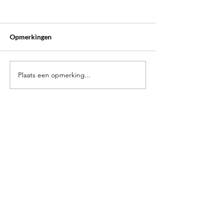
Opmerkingen
Plaats een opmerking...
Symposion & S.V.K.
학Co Stumi's: st
Dokkaebi Lezing
feest!
Contacteer ons
Voor enige vragen/opmerkingen: