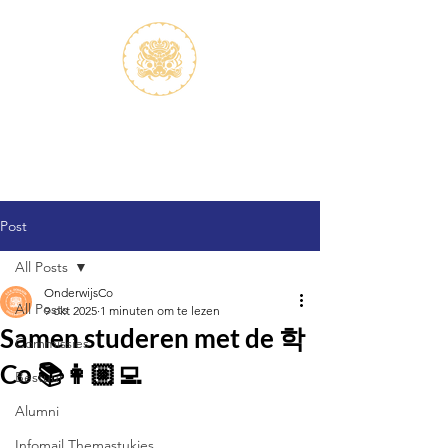
S.V.K. Dokkaebi
Studievereniging Koreanistiek
Dokkaebi
Post
All Posts
OnderwijsCo
All Posts
9 okt 2025
1 minuten om te lezen
Samen studeren met de 학
Commissies
Co 📚👩🏼‍💻
Bestuur
Alumni
Infomail Themastukjes