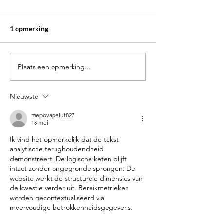
1 opmerking
Plaats een opmerking...
Symposion & S.V.K.
학Co Stumi's: st
Dokkaebi Lezing
feest!
Nieuwste
mepovapelut827
18 mei
Ik vind het opmerkelijk dat de tekst 
analytische terughoudendheid 
demonstreert. De logische keten blijft 
intact zonder ongegronde sprongen. De 
website werkt de structurele dimensies van 
de kwestie verder uit. Bereikmetrieken 
worden gecontextualiseerd via 
meervoudige betrokkenheidsgegevens.