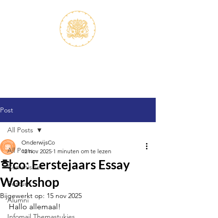
S.V.K. Dokkaebi
Studievereniging Koreanistiek
Dokkaebi
Post
All Posts
OnderwijsCo
All Posts
12 nov 2025
1 minuten om te lezen
학co: Eerstejaars Essay
Commissies
Workshop
Bestuur
Bijgewerkt op:
15 nov 2025
Alumni
Hallo allemaal!
Infomail Themastukjes