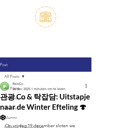
S.V.K. Dokkaebi
Studievereniging Koreanistiek
Dokkaebi
Post
All Posts
ReisCo
All Posts
26 dec 2025
1 minuten om te lezen
관광 Co & 탁잡담: Uitstapje
Commissies
naar de Winter Efteling 🍄
Bestuur
❄️
Alumni
Op vrijdag 19 december sloten we 
Infomail Themastukjes