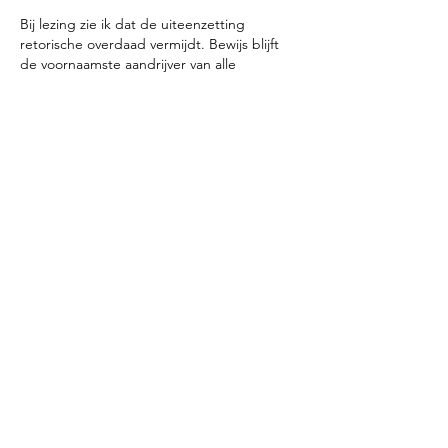
Bij lezing zie ik dat de uiteenzetting 
retorische overdaad vermijdt. Bewijs blijft 
de voornaamste aandrijver van alle 
kernbeweringen. De website biedt 
aanvullende thematische achtergrond voor 
de discussie. Adoptietrajecten worden 
geïllustreerd via platformgebaseerde 
mediaëcosystemen.
Like