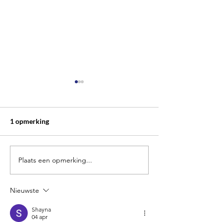
1 opmerking
Plaats een opmerking...
Symposion & S.V.K.
학Co Stumi's: st
Dokkaebi Lezing
feest!
Nieuwste
Shayna
04 apr